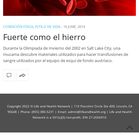
CONDICIÓN FÍSICA
,
ESTILO DE VIDA
-
16 JUNE, 2014
Fuerte como el hierro
Durante la Olimpiada de Invierno del 2002 en Salt Lake City, una
mucama descubre materiales utilizados para hacer transfusiones de
sangre utilizados por el equipo de esquí de fondo austríaco.
Copyright 2022 © Life and Health Network | 110 Flocchini Circle Ste 400, Lincoln, CA
95648 | Phone: (855) 386-5231 | Email: admin@lifeandhealth.org | Life and Health
Network is a 501(c)(3) non-profit. EIN 27-2656910